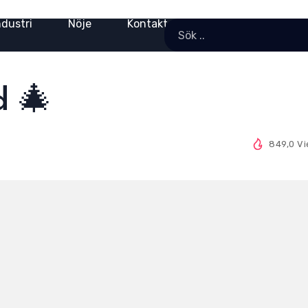
ndustri
Nöje
Kontakt
d 🎄
849,0 V