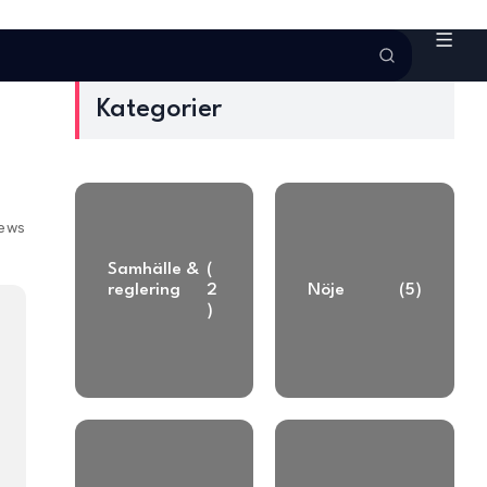
Kategorier
iews
Samhälle &
(
reglering
2
Nöje
(5)
)