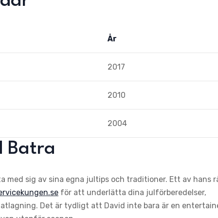
rdar
År
2017
2010
2004
d Batra
 med sig av sina egna jultips och traditioner. Ett av hans r
ervicekungen.se
för att underlätta dina julförberedelser,
tlagning. Det är tydligt att David inte bara är en entertain