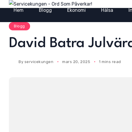
Hem
Blogg
Ekonomi
Hälsa
I
Blogg
David Batra Julvär
By
servicekungen
mars 20, 2025
1 mins read