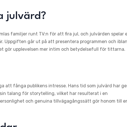
a julvärd?
mlas familjer runt TV:n för att fira jul, och julvärden spelar 
är. Uppgiften går ut på att presentera programmen och ibla
ket gör upplevelsen mer intim och betydelsefull för tittarna.
a att fånga publikens intresse. Hans tid som julvärd har ge
talang för storytelling, vilket har resulterat i en
personlighet och genuina tillvägagångssätt gör honom till e