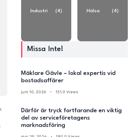
Industri
(4)
Hälsa
(4)
Missa Inte!
Mäklare Gävle – lokal expertis vid
bostadsaffärer
juni 10, 2026
131,0 Views
n
Därför är tryck fortfarande en viktig
del av serviceföretagens
marknadsföring
h
maj 29, 2026
180,0 Views