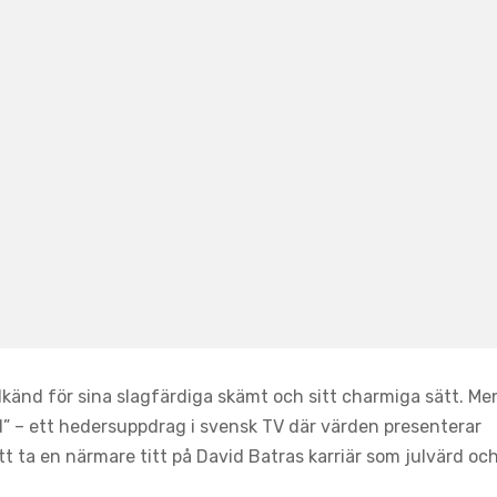
lkänd för sina slagfärdiga skämt och sitt charmiga sätt. Me
ärd” – ett hedersuppdrag i svensk TV där värden presenterar
tt ta en närmare titt på David Batras karriär som julvärd oc