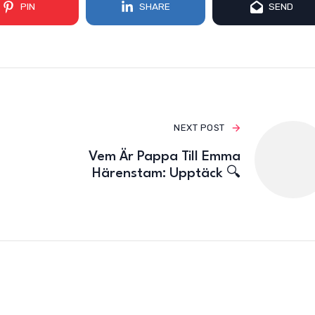
PIN
SHARE
SEND
NEXT POST
Vem Är Pappa Till Emma
Härenstam: Upptäck 🔍