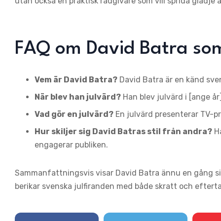
utan också en praktisk rådgivare som vill sprida glädje
FAQ om David Batra som
Vem är David Batra?
David Batra är en känd sve
När blev han julvärd?
Han blev julvärd i [ange år]
Vad gör en julvärd?
En julvärd presenterar TV-pr
Hur skiljer sig David Batras stil från andra?
Ha
engagerar publiken.
Sammanfattningsvis visar David Batra ännu en gång sin
berikar svenska julfiranden med både skratt och efterta