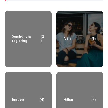
Samhälle &
(2
Nöje
(5)
reglering
)
Industri
(4)
Hälsa
(4)