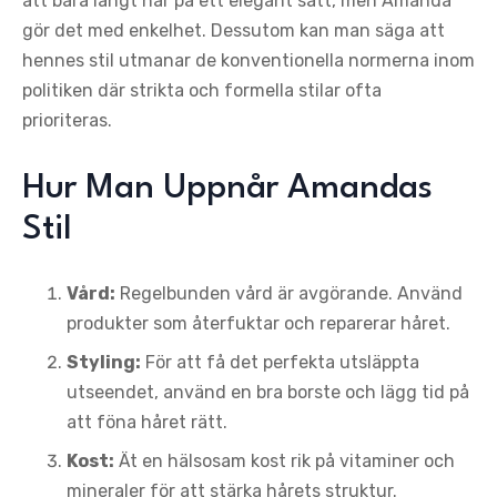
att bära långt hår på ett elegant sätt, men Amanda
gör det med enkelhet. Dessutom kan man säga att
hennes stil utmanar de konventionella normerna inom
politiken där strikta och formella stilar ofta
prioriteras.
Hur Man Uppnår Amandas
Stil
Vård:
Regelbunden vård är avgörande. Använd
produkter som återfuktar och reparerar håret.
Styling:
För att få det perfekta utsläppta
utseendet, använd en bra borste och lägg tid på
att föna håret rätt.
Kost:
Ät en hälsosam kost rik på vitaminer och
mineraler för att stärka hårets struktur.