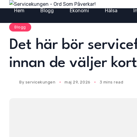
Hem
Blogg
Ekonomi
Hälsa
I
Blogg
Det här bör servic
innan de väljer kor
By
servicekungen
maj 29, 2026
3 mins read