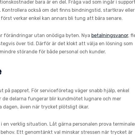
tionskostnader bara är en del. Fråga vad som ingår i support
 Kontrollera också om det finns bindningstid, startkrav eller
 först verkar enkel kan annars bli tung att bära senare.
rar förändringar utan onödiga byten. Nya
betalningsvanor
, fl
gvis över tid. Därför är det klokt att välja en lösning som
mindre störande för både personal och kunder.
e
ut på pappret. För serviceföretag väger snabb hjälp, enkel
är de delarna fungerar blir kundmötet lugnare och mer
 dagen, även när trycket plötsligt ökar.
t i en verklig situation. Låt gärna personalen prova terminal
 behov. Ett genomtänkt val minskar stressen när trycket är