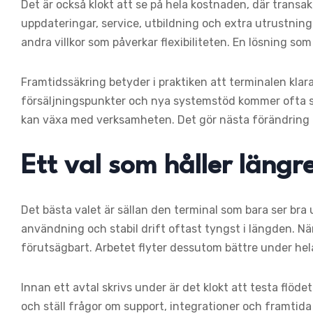
Det är också klokt att se på hela kostnaden, där transak
uppdateringar, service, utbildning och extra utrustning.
andra villkor som påverkar flexibiliteten. En lösning som
Framtidssäkring betyder i praktiken att terminalen kla
försäljningspunkter och nya systemstöd kommer ofta ste
kan växa med verksamheten. Det gör nästa förändring 
Ett val som håller längr
Det bästa valet är sällan den terminal som bara ser bra 
användning och stabil drift oftast tyngst i längden. N
förutsägbart. Arbetet flyter dessutom bättre under hela
Innan ett avtal skrivs under är det klokt att testa flöde
och ställ frågor om support, integrationer och framtida