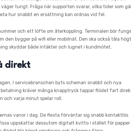
 väger tungt. Fråga när supporten svarar, vilka tider som gäl
veta hur snabbt en ersättning kan ordnas vid fel.
nummer och ett löfte om återkoppling. Terminalen bör fung
om den bygger på wifi eller mobilnät. Den ska också tåla hög
ösning skyddar både intäkter och lugnet i kundmötet.
 direkt
sdagen. I servicebranschen byts scheman snabbt och nya
 betalning kräver många knapptryck tappar flödet fart direk
n och varje minut spelar roll.
rnas vanor i dag. De flesta förväntar sig snabb kontaktlös
ssa uppskattar dessutom digitalt kvitto i stället för papper
flödet blir köpet smidigare och frågorna färre.