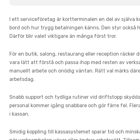
I ett serviceföretag är kortterminalen en del av själva 
bord och hur trygg betalningen känns. Den styr också h
Därför blir valet viktigare än många först tror.
För en butik, salong, restaurang eller reception räcker d
vara lätt att förstå och passa ihop med resten av verksa
manuellt arbete och onödig väntan. Rätt val märks däre
arbetsdag.
Snabb support och tydliga rutiner vid driftstopp skydd
personal kommer igång snabbare och gör färre fel. Fle
i kassan.
Smidig koppling till kassasystemet sparar tid och minska