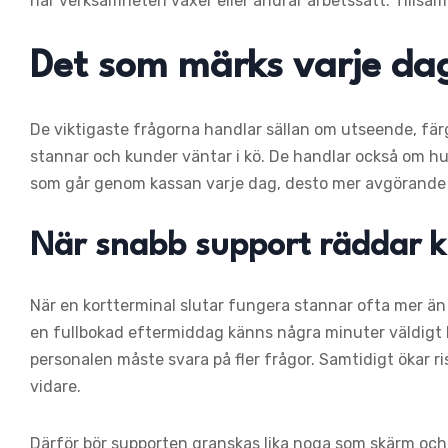
när verksamheten växer eller ändrar arbetssätt. Tillsa
Det som märks varje da
De viktigaste frågorna handlar sällan om utseende, fär
stannar och kunder väntar i kö. De handlar också om hur
som går genom kassan varje dag, desto mer avgörande b
När snabb support räddar 
När en kortterminal slutar fungera stannar ofta mer än
en fullbokad eftermiddag känns några minuter väldigt 
personalen måste svara på fler frågor. Samtidigt ökar ri
vidare.
Därför bör supporten granskas lika noga som skärm och 