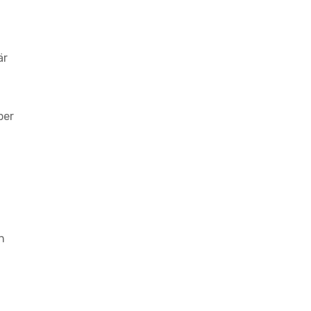
är
per
n