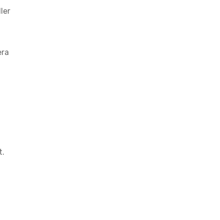
ler
era
t
t.