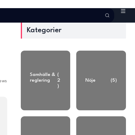
Kategorier
Samhälle &
(
reglering
2
Nöje
(5)
iews
)