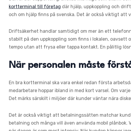
kortterminal till företag
där hjälp, uppkoppling och drift
och om hjälp finns på svenska. Det är också viktigt att 
Driftsäkerhet handlar samtidigt om mer än ett telefon
stabilt på den uppkoppling som finns i lokalen, oavsett 
tempo utan att frysa eller tappa kontakt. En pålitlig l
När personalen måste förstå
En bra kortterminal ska vara enkel redan första arbet
medarbetare hoppar ibland in med kort varsel. Om varje
Det märks särskilt i miljöer där kunder väntar nära diske
Det är också viktigt att betalningssätten matchar kunde
betalning och många vill även använda mobil plånbok. Vi
när dagen är som mest intensiv. När kunden känner igen 