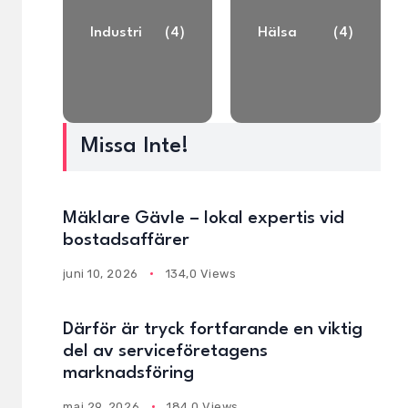
Industri
(4)
Hälsa
(4)
Missa Inte!
Mäklare Gävle – lokal expertis vid
bostadsaffärer
juni 10, 2026
134,0 Views
Därför är tryck fortfarande en viktig
del av serviceföretagens
marknadsföring
maj 29, 2026
184,0 Views