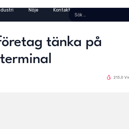
ndustri
Nöje
Kontakt
eföretag tänka på
tterminal
213,0 V