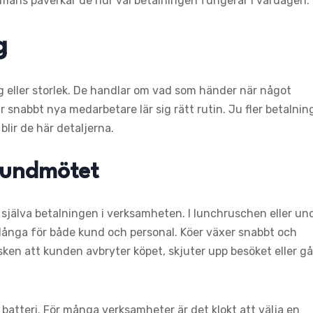
mmans påverkar de hur väl betalningen fungerar i vardagen.
g
g eller storlek. De handlar om vad som händer när något
 snabbt nya medarbetare lär sig rätt rutin. Ju fler betalnin
lir de här detaljerna.
kundmötet
 själva betalningen i verksamheten. I lunchruschen eller un
långa för både kund och personal. Köer växer snabbt och
sken att kunden avbryter köpet, skjuter upp besöket eller gå
batteri. För många verksamheter är det klokt att välja en