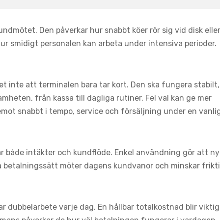
kundmötet. Den påverkar hur snabbt köer rör sig vid disk elle
ur smidigt personalen kan arbeta under intensiva perioder.
et inte att terminalen bara tar kort. Den ska fungera stabilt,
mheten, från kassa till dagliga rutiner. Fel val kan ge mer
mot snabbt i tempo, service och försäljning under en vanli
ar både intäkter och kundflöde. Enkel användning gör att ny
ra betalningssätt möter dagens kundvanor och minskar frikt
r dubbelarbete varje dag. En hållbar totalkostnad blir vikti