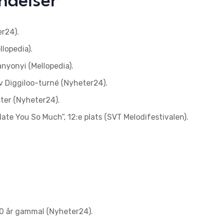
ändelser
er24).
lopedia).
anyonyi (Mellopedia).
av Diggiloo-turné (Nyheter24).
ter (Nyheter24).
ate You So Much”, 12:e plats (SVT Melodifestivalen).
20 år gammal (Nyheter24).