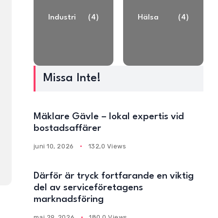
Industri
(4)
Hälsa
(4)
Missa Inte!
Mäklare Gävle – lokal expertis vid
bostadsaffärer
juni 10, 2026
132,0 Views
Därför är tryck fortfarande en viktig
del av serviceföretagens
marknadsföring
maj 29, 2026
180,0 Views