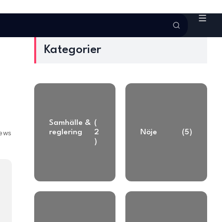
Kategorier
Samhälle &
(
reglering
2
Nöje
(5)
iews
)