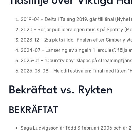
Tidslinje över Viktiga H
2019-04 – Delta i Talang 2019, går till final (Nyhet
2020 – Börjar publicera egen musik på Spotify (Mel
2023-12 – 2:a plats i Idol-finalen efter Cimberly W
2024-07 – Lansering av singeln ”Hercules”, följs 
2025-01 – ”Country boy” släpps på streamingtjäns
2025-03-08 – Melodifestivalen: Final med låten ”H
Bekräftat vs. Rykten
BEKRÄFTAT
Saga Ludvigsson är född 3 februari 2006 och är 