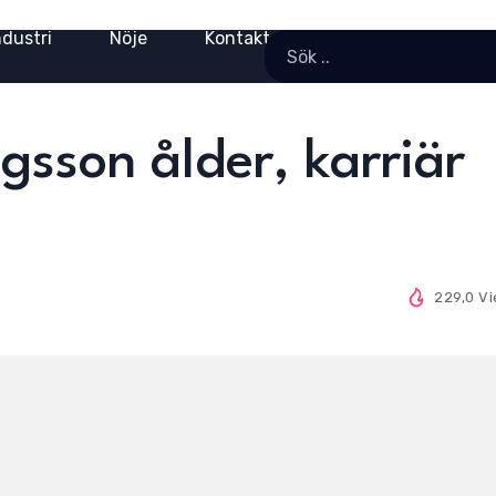
ndustri
Nöje
Kontakt
gsson ålder, karriär
229,0 V