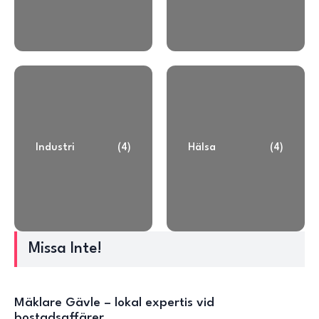
Industri
(4)
Hälsa
(4)
Missa Inte!
Mäklare Gävle – lokal expertis vid
bostadsaffärer