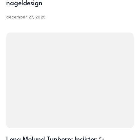
nageldesign
december 27, 2025
Lena Molund Tunborn: Insikter ✨