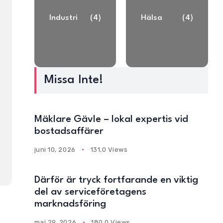
Industri
(4)
Hälsa
(4)
Missa Inte!
Mäklare Gävle – lokal expertis vid
bostadsaffärer
juni 10, 2026
131,0 Views
Därför är tryck fortfarande en viktig
del av serviceföretagens
marknadsföring
maj 29, 2026
180,0 Views