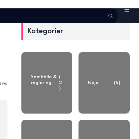
Kategorier
Samhälle &
(
reglering
2
Nöje
(5)
iews
)