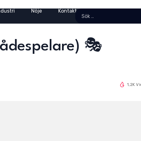
ndustri
Nöje
Kontakt
kådespelare) 🎭
1,2K V