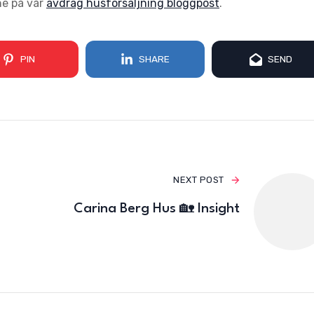
ne på vår
avdrag husförsäljning bloggpost
.
PIN
SHARE
SEND
NEXT POST
Carina Berg Hus 🏡 Insight