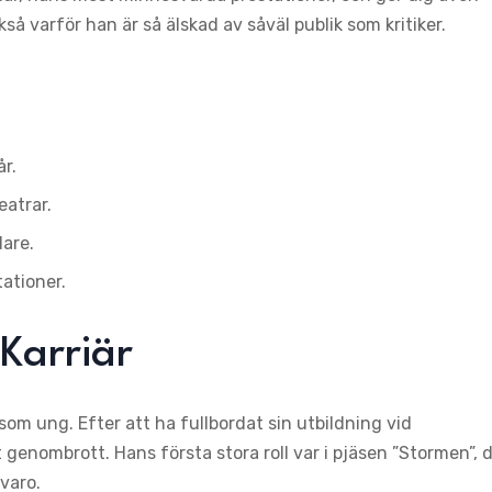
så varför han är så älskad av såväl publik som kritiker.
r.
eatrar.
lare.
tationer.
Karriär
som ung. Efter att ha fullbordat sin utbildning vid
t genombrott. Hans första stora roll var i pjäsen ”Stormen”, 
varo.