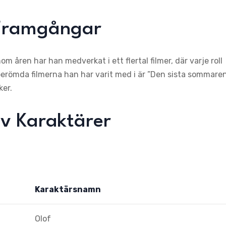
a Framgångar
m åren har han medverkat i ett flertal filmer, där varje roll
erömda filmerna han har varit med i är ”Den sista sommaren
ker.
av Karaktärer
Karaktärsnamn
Olof