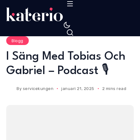
S
k
i
p
t
Blogg
o
I Säng Med Tobias Och
c
o
Gabriel – Podcast 🎙️
n
t
e
By
servicekungen
januari 21, 2025
2 mins read
n
t