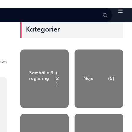
Kategorier
iews
Samhälle &
(
reglering
2
Nöje
(5)
)