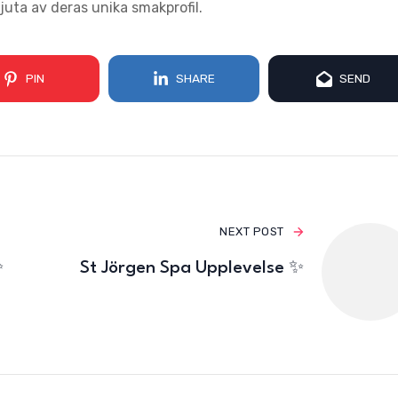
njuta av deras unika smakprofil.
PIN
SHARE
SEND
NEXT POST
✨
St Jörgen Spa Upplevelse ✨