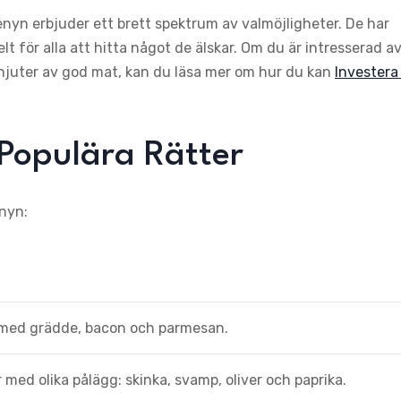
Avenyn erbjuder ett brett spektrum av valmöjligheter. De har
elt för alla att hitta något de älskar. Om du är intresserad a
njuter av god mat, kan du läsa mer om hur du kan
Investera 
t Populära Rätter
enyn:
a med grädde, bacon och parmesan.
r med olika pålägg: skinka, svamp, oliver och paprika.