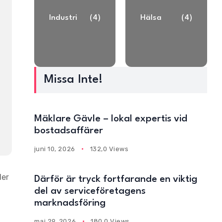
Industri
(4)
Hälsa
(4)
Missa Inte!
Mäklare Gävle – lokal expertis vid
bostadsaffärer
juni 10, 2026
132,0 Views
der
Därför är tryck fortfarande en viktig
del av serviceföretagens
marknadsföring
maj 29, 2026
180,0 Views