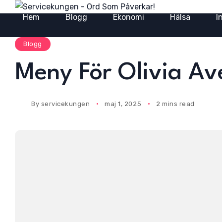
Hem
Blogg
Ekonomi
Hälsa
I
Blogg
Meny För Olivia Av
By
servicekungen
maj 1, 2025
2 mins read