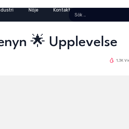
ndustri
Nöje
Kontakt
enyn 🌟 Upplevelse
1,3K V