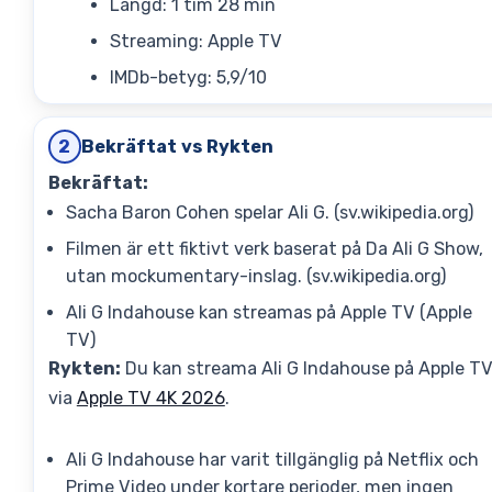
Längd: 1 tim 28 min
Streaming: Apple TV
IMDb-betyg: 5,9/10
Bekräftat vs Rykten
2
Bekräftat:
Sacha Baron Cohen spelar Ali G. (sv.wikipedia.org)
Filmen är ett fiktivt verk baserat på Da Ali G Show,
utan mockumentary-inslag. (sv.wikipedia.org)
Ali G Indahouse kan streamas på Apple TV (Apple
TV)
Rykten:
Du kan streama Ali G Indahouse på Apple T
via
Apple TV 4K 2026
.
Ali G Indahouse har varit tillgänglig på Netflix och
Prime Video under kortare perioder, men ingen