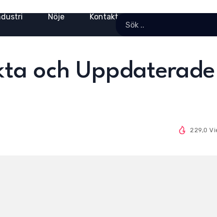
ndustri
Nöje
Kontakt
akta och Uppdaterade
229,0 V