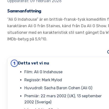
Uppdaterat: 09 februari 2026
Sammanfattning
”Ali G Indahouse” är en brittisk-fransk-tysk komedifil
karaktären Ali G från Staines, känd från Da Ali G Show.
situationer med en karakteristisk stil samt gänget Da 
IMDb-betyg på 5,9/10.
Detta vet vi nu
1
Film: Ali G Indahouse
Regissör: Mark Mylod
Huvudroll: Sacha Baron Cohen (Ali G)
Premiär: 22 mars 2002 (UK), 13 september
2002 (Sverige)