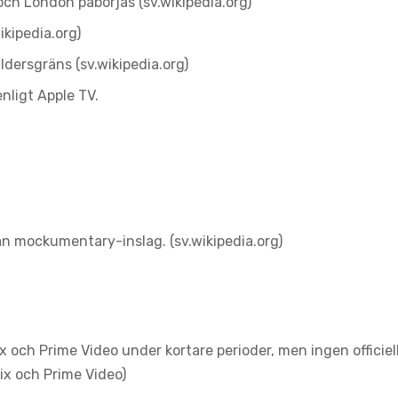
och London påbörjas (sv.wikipedia.org)
ikipedia.org)
dersgräns (sv.wikipedia.org)
nligt Apple TV.
tan mockumentary-inslag. (sv.wikipedia.org)
lix och Prime Video under kortare perioder, men ingen officiel
lix och Prime Video)