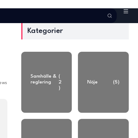
Kategorier
Samhälle &
(
reglering
2
Nöje
(5)
iews
)