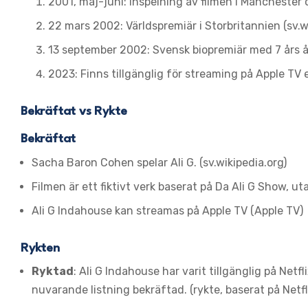
2001, maj-juni: Inspelning av filmen i Manchester 
22 mars 2002: Världspremiär i Storbritannien (sv.w
13 september 2002: Svensk biopremiär med 7 års ål
2023: Finns tillgänglig för streaming på Apple TV e
Bekräftat vs Rykte
Bekräftat
Sacha Baron Cohen spelar Ali G. (sv.wikipedia.org)
Filmen är ett fiktivt verk baserat på Da Ali G Show, u
Ali G Indahouse kan streamas på Apple TV (Apple TV)
Rykten
Ryktad
: Ali G Indahouse har varit tillgänglig på Netf
nuvarande listning bekräftad. (rykte, baserat på Netf