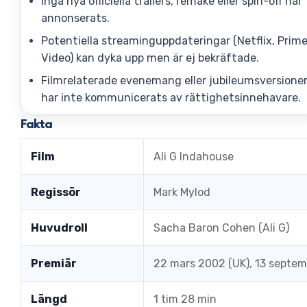
Inga nya officiella trailers, remake eller spin-off har
annonserats.
Potentiella streaminguppdateringar (Netflix, Prim
Video) kan dyka upp men är ej bekräftade.
Filmrelaterade evenemang eller jubileumsversione
har inte kommunicerats av rättighetsinnehavare.
Fakta
Film
Ali G Indahouse
Regissör
Mark Mylod
Huvudroll
Sacha Baron Cohen (Ali G)
Premiär
22 mars 2002 (UK), 13 septem
Längd
1 tim 28 min