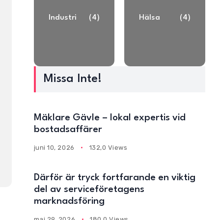
Industri
(4)
Hälsa
(4)
Missa Inte!
Mäklare Gävle – lokal expertis vid
bostadsaffärer
juni 10, 2026
132,0 Views
Därför är tryck fortfarande en viktig
del av serviceföretagens
marknadsföring
maj 29, 2026
180,0 Views