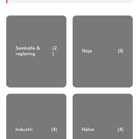
Samhälle &
(2
Nöje
(5)
reglering
)
Industri
(4)
Hälsa
(4)