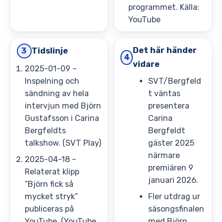
programmet. Källa:
YouTube
Det här händer
Tidslinje
3
4
vidare
2025-01-09 –
Inspelning och
SVT/Bergfeld
sändning av hela
t väntas
intervjun med Björn
presentera
Gustafsson i Carina
Carina
Bergfeldts
Bergfeldt
talkshow. (SVT Play)
gäster 2025
närmare
2025-04-18 –
premiären 9
Relaterat klipp
januari 2026.
”Björn fick så
mycket stryk”
Fler utdrag ur
publiceras på
säsongsfinalen
YouTube. (YouTube,
med Björn