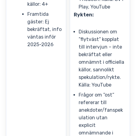
källor: 4+
Play, YouTube
Framtida
Rykten:
gäster: Ej
bekräftat, info
Diskussionen om
väntas inför
”flytväst” kopplat
2025-2026
till intervjun – inte
bekräftat eller
omnämnt i officiella
källor, sannolikt
spekulation/rykte.
Källa: YouTube
Frågor om ”ost”
refererar till
anekdoter/fanspek
ulation utan
explicit
omnämnande i