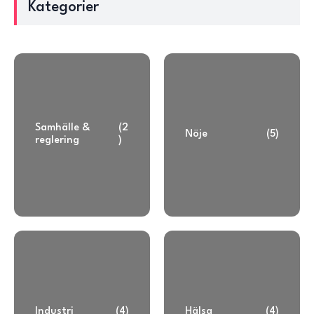
Kategorier
Samhälle &
(2
Nöje
(5)
reglering
)
Industri
(4)
Hälsa
(4)