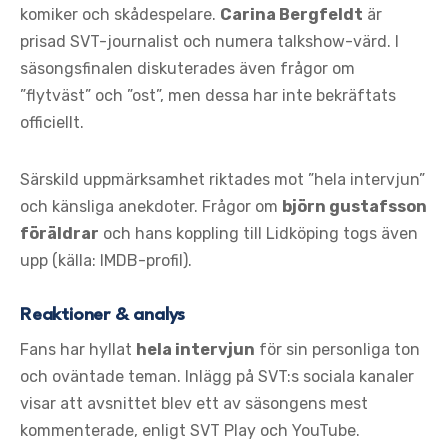
komiker och skådespelare.
Carina Bergfeldt
är
prisad SVT-journalist och numera talkshow-värd. I
säsongsfinalen diskuterades även frågor om
”flytväst” och ”ost”, men dessa har inte bekräftats
officiellt.
Särskild uppmärksamhet riktades mot ”hela intervjun”
och känsliga anekdoter. Frågor om
björn gustafsson
föräldrar
och hans koppling till Lidköping togs även
upp (källa: IMDB-profil).
Reaktioner & analys
Fans har hyllat
hela intervjun
för sin personliga ton
och oväntade teman. Inlägg på SVT:s sociala kanaler
visar att avsnittet blev ett av säsongens mest
kommenterade, enligt SVT Play och YouTube.