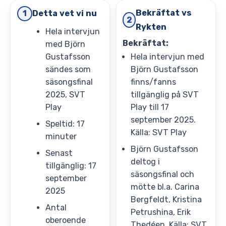
Bekräftat vs
Detta vet vi nu
1
2
Rykten
Hela intervjun
Bekräftat:
med Björn
Gustafsson
Hela intervjun med
sändes som
Björn Gustafsson
säsongsfinal
finns/fanns
2025, SVT
tillgänglig på SVT
Play
Play till 17
september 2025.
Speltid: 17
Källa: SVT Play
minuter
Björn Gustafsson
Senast
deltog i
tillgänglig: 17
säsongsfinal och
september
mötte bl.a. Carina
2025
Bergfeldt, Kristina
Antal
Petrushina, Erik
oberoende
Thedéen. Källa: SVT