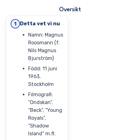
Oversikt
Detta vet vi nu
1
Namn: Magnus
Roosmann (f.
Nils Magnus
Bjurström)
Född: 11 juni
1963,
Stockholm
Filmografi:
“Ondskan”,
“Beck”, “Young
Royals”,
“Shadow
Island” m.fl.