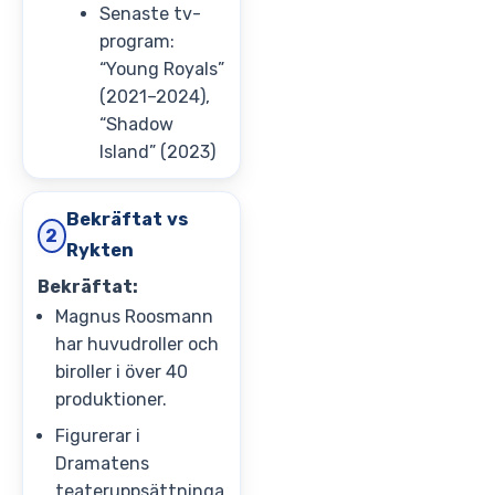
Senaste tv-
program:
“Young Royals”
(2021–2024),
“Shadow
Island” (2023)
Bekräftat vs
2
Rykten
Bekräftat:
Magnus Roosmann
har huvudroller och
biroller i över 40
produktioner.
Figurerar i
Dramatens
teateruppsättninga