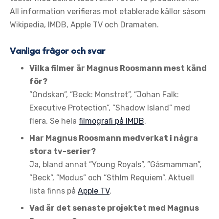
All information verifieras mot etablerade källor såsom
Wikipedia, IMDB, Apple TV och Dramaten.
Vanliga frågor och svar
Vilka filmer är Magnus Roosmann mest känd
för?
”Ondskan”, ”Beck: Monstret”, ”Johan Falk:
Executive Protection”, ”Shadow Island” med
flera. Se hela
filmografi på IMDB
.
Har Magnus Roosmann medverkat i några
stora tv-serier?
Ja, bland annat ”Young Royals”, ”Gåsmamman”,
”Beck”, ”Modus” och ”Sthlm Requiem”. Aktuell
lista finns på
Apple TV
.
Vad är det senaste projektet med Magnus