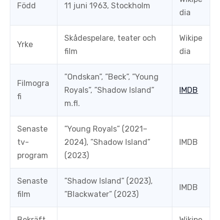
Född
11 juni 1963, Stockholm
dia
Skådespelare, teater och
Wikipe
Yrke
film
dia
”Ondskan”, ”Beck”, ”Young
Filmogra
Royals”, ”Shadow Island”
IMDB
fi
m.fl.
Senaste
”Young Royals” (2021–
tv-
2024), ”Shadow Island”
IMDB
program
(2023)
Senaste
”Shadow Island” (2023),
IMDB
film
”Blackwater” (2023)
Bekräft
Wikipe