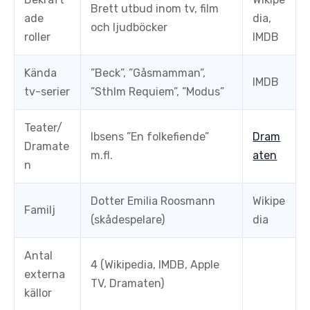
Brett utbud inom tv, film
ade
dia,
och ljudböcker
roller
IMDB
Kända
”Beck”, ”Gåsmamman”,
IMDB
tv-serier
”Sthlm Requiem”, ”Modus”
Teater/
Ibsens ”En folkefiende”
Dram
Dramate
m.fl.
aten
n
Dotter Emilia Roosmann
Wikipe
Familj
(skådespelare)
dia
Antal
4 (Wikipedia, IMDB, Apple
externa
TV, Dramaten)
källor