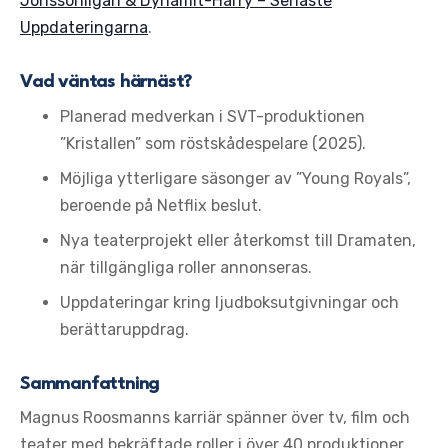
Jönssonligan & Dynamit-Harry – Senaste
Uppdateringarna
.
Vad väntas härnäst?
Planerad medverkan i SVT-produktionen
”Kristallen” som röstskådespelare (2025).
Möjliga ytterligare säsonger av ”Young Royals”,
beroende på Netflix beslut.
Nya teaterprojekt eller återkomst till Dramaten,
när tillgängliga roller annonseras.
Uppdateringar kring ljudboksutgivningar och
berättaruppdrag.
Sammanfattning
Magnus Roosmanns karriär spänner över tv, film och
teater med bekräftade roller i över 40 produktioner.