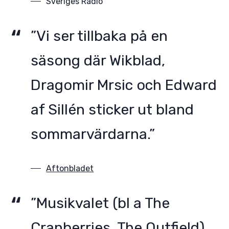
Sveriges Radio
”Vi ser tillbaka på en
säsong där Wikblad,
Dragomir Mrsic och Edward
af Sillén sticker ut bland
sommarvärdarna.”
Aftonbladet
”Musikvalet (bl a The
Cranberries, The Outfield)