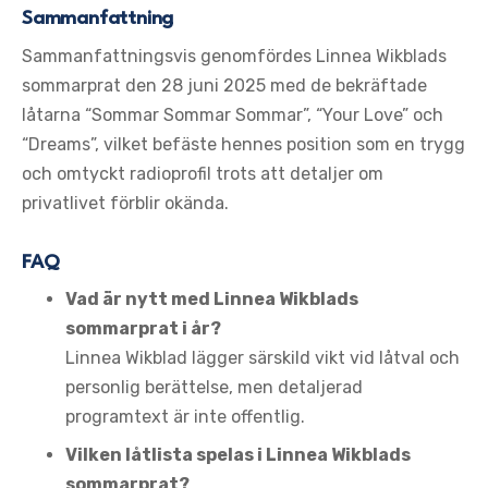
Sammanfattning
Sammanfattningsvis genomfördes Linnea Wikblads
sommarprat den 28 juni 2025 med de bekräftade
låtarna “Sommar Sommar Sommar”, “Your Love” och
“Dreams”, vilket befäste hennes position som en trygg
och omtyckt radioprofil trots att detaljer om
privatlivet förblir okända.
FAQ
Vad är nytt med Linnea Wikblads
sommarprat i år?
Linnea Wikblad lägger särskild vikt vid låtval och
personlig berättelse, men detaljerad
programtext är inte offentlig.
Vilken låtlista spelas i Linnea Wikblads
sommarprat?