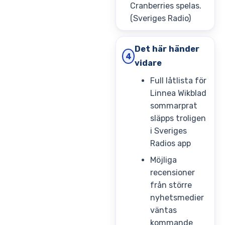
Cranberries spelas.
(Sveriges Radio)
Det här händer
4
vidare
Full låtlista för
Linnea Wikblad
sommarprat
släpps troligen
i Sveriges
Radios app
Möjliga
recensioner
från större
nyhetsmedier
väntas
kommande