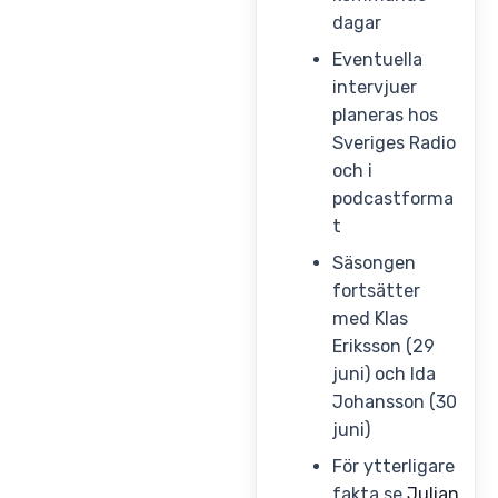
dagar
Eventuella
intervjuer
planeras hos
Sveriges Radio
och i
podcastforma
t
Säsongen
fortsätter
med Klas
Eriksson (29
juni) och Ida
Johansson (30
juni)
För ytterligare
fakta se
Julian