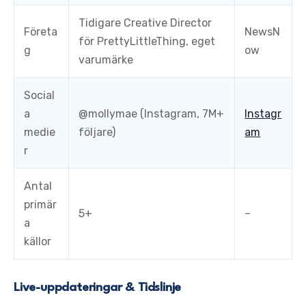
Tidigare Creative Director
Företa
NewsN
för PrettyLittleThing, eget
g
ow
varumärke
Social
a
@mollymae (Instagram, 7M+
Instagr
medie
följare)
am
r
Antal
primär
5+
–
a
källor
Live-uppdateringar & Tidslinje