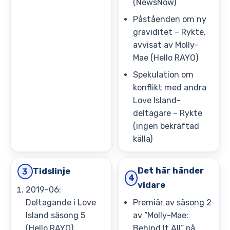
(NewsNow)
Påståenden om ny
graviditet – Rykte,
avvisat av Molly-
Mae (Hello RAYO)
Spekulation om
konflikt med andra
Love Island-
deltagare – Rykte
(ingen bekräftad
källa)
Det här händer
Tidslinje
3
4
vidare
2019-06:
Deltagande i Love
Premiär av säsong 2
Island säsong 5
av ”Molly-Mae:
(Hello RAYO)
Behind It All” på