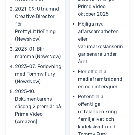
Prime Video,
2021-09: Utnämnd
oktober 2025
Creative Director
för
Möjliga nya
PrettyLittleThing
affärssamarbeten
(NewsNow)
eller
varumärkeslanserin
2023-01: Blir
gar senare under
mamma (NewsNow)
året
2023-07: Förlovning
Fler officiella
med Tommy Fury
medieframträdand
(NewsNow)
en och intervjuer
2025-10:
Potentiella
Dokumentärens
offentliga
säsong 2 premiär på
uttalanden kring
Prime Video
familjelivet och
(Amazon)
kärlekslivet med
Tommy Fury