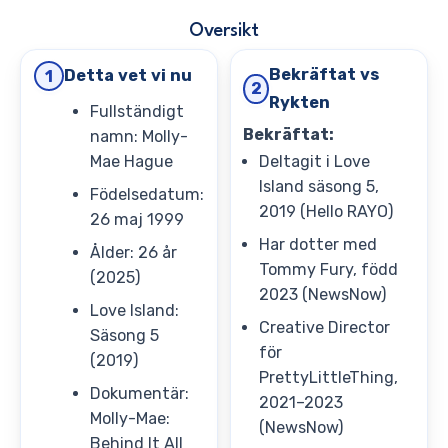
Oversikt
Bekräftat vs
Detta vet vi nu
1
2
Rykten
Fullständigt
Bekräftat:
namn: Molly-
Mae Hague
Deltagit i Love
Island säsong 5,
Födelsedatum:
2019 (Hello RAYO)
26 maj 1999
Har dotter med
Ålder: 26 år
Tommy Fury, född
(2025)
2023 (NewsNow)
Love Island:
Creative Director
Säsong 5
för
(2019)
PrettyLittleThing,
Dokumentär:
2021–2023
Molly-Mae:
(NewsNow)
Behind It All