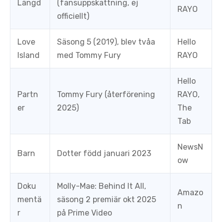
Längd
(fansuppskattning, ej
RAYO
officiellt)
Love
Säsong 5 (2019), blev tvåa
Hello
Island
med Tommy Fury
RAYO
Hello
Partn
Tommy Fury (återförening
RAYO,
er
2025)
The
Tab
NewsN
Barn
Dotter född januari 2023
ow
Doku
Molly-Mae: Behind It All,
Amazo
mentä
säsong 2 premiär okt 2025
n
r
på Prime Video