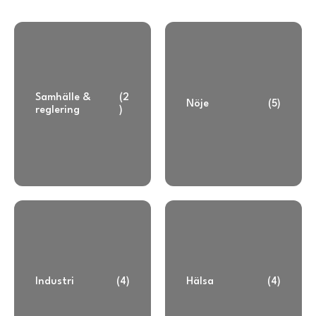
Samhälle &
(2
Nöje
(5)
reglering
)
Industri
(4)
Hälsa
(4)