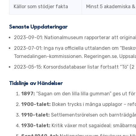
Källor som stödjer fakta
Minst 5 akademiska & o
Senaste Uppdateringar
2023-09-01:
Nationalmuseum rapporterar att originali
2023-07-01:
Inga nya officiella uttalanden om “Besko
Tornedalingen-kommissionen. Regeringen.se, Uppsa
2023-05-15:
Korsordsdatabaser listar fortsatt “Tö” (
Tidslinje av Händelser
1897:
“Sagan om den lilla lilla gumman” ges ut fö
1900-talet:
Boken trycks i många upplagor – re
1910-talet:
Settlementsrörelsen och barnträdgård
1930-talet:
Kritik växer mot sagaideal; småbarn