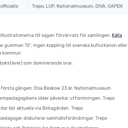
fficiella
Trepo, LUP, Nationalmuseum, DIVA, OAPEN
llustrationerna till sagan förvärvats för samlingen.
Källa
w gumman Tö”; ingen koppling till svenska kulturkanon eller
la kommun
2 bokstäver) som dominerande svar.
r första gången; Elsa Beskow 23 år.
Nationalmuseum
formpedagogikens idéer påverkar utformningen.
Trepo
ar blir aktuella via Birkagården.
Trepo
spedagoger diskuterar samhällsförändringar.
Trepo