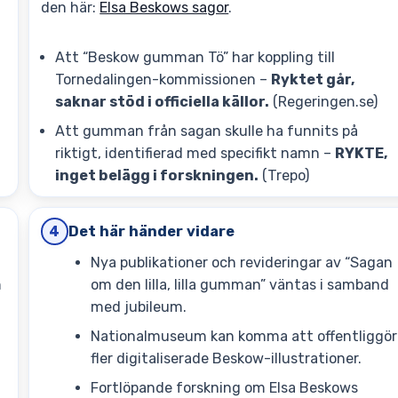
den här:
Elsa Beskows sagor
.
Att “Beskow gumman Tö” har koppling till
Tornedalingen-kommissionen –
Ryktet går,
saknar stöd i officiella källor.
(Regeringen.se)
Att gumman från sagan skulle ha funnits på
riktigt, identifierad med specifikt namn –
RYKTE,
inget belägg i forskningen.
(Trepo)
Det här händer vidare
4
Nya publikationer och revideringar av “Sagan
m
om den lilla, lilla gumman” väntas i samband
med jubileum.
Nationalmuseum kan komma att offentliggör
fler digitaliserade Beskow-illustrationer.
Fortlöpande forskning om Elsa Beskows