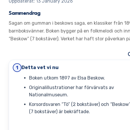
Uppdaterat: 13 January 2026
Sammendrag
Sagan om gumman i beskows saga, en klassiker från 189
barnboksvänner. Boken bygger på en folkmelodi och inne
“Beskow” (7 bokstäver). Verket har haft stor påverkan p
Detta vet vi nu
1
Boken utkom 1897 av Elsa Beskow.
Originalillustrationer har förvärvats av
Nationalmuseum.
Korsordsvaren “Tö” (2 bokstäver) och “Beskow
(7 bokstäver) är bekräftade.