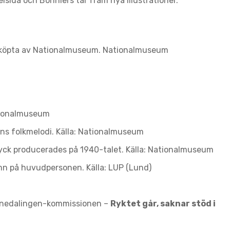
sida och Bonniers tar fram nya illustrationer.
 inköpta av Nationalmuseum.
Nationalmuseum
ationalmuseum
ans folkmelodi. Källa: Nationalmuseum
tryck producerades på 1940-talet. Källa: Nationalmuseum
mn på huvudpersonen. Källa: LUP (Lund)
ornedalingen-kommissionen –
Ryktet går, saknar stöd i