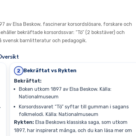
7 av Elsa Beskow, fascinerar korsordslösare, forskare och
håller bekräftade korsordssvar: “Tö” (2 bokstäver) och
å svensk barnlitteratur och pedagogik.
Oversikt
Bekräftat vs Rykten
2
Bekräftat:
Boken utkom 1897 av Elsa Beskow. Källa:
Nationalmuseum
Korsordssvaret “Tö” syftar till gumman i sagans
”
folkmelodi. Källa: Nationalmuseum
Rykten:
Elsa Beskows klassiska saga, som utkom
1897, har inspirerat många, och du kan läsa mer om