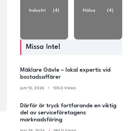
Industri
(4)
Hälsa
(4)
Missa Inte!
Mäklare Gävle – lokal expertis vid
bostadsaffärer
juni 10, 2026
135,0 Views
Därför är tryck fortfarande en viktig
del av serviceföretagens
marknadsföring
maj 29, 2026
184,0 Views