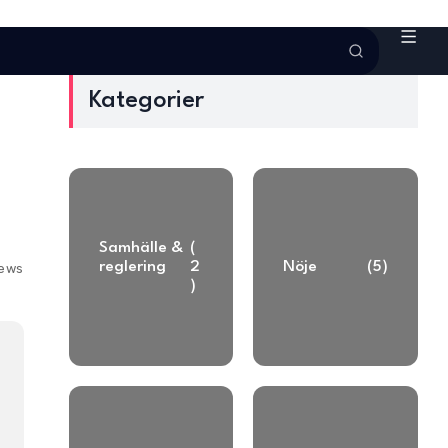
Kategorier
Samhälle &
(
reglering
2
Nöje
(5)
iews
)